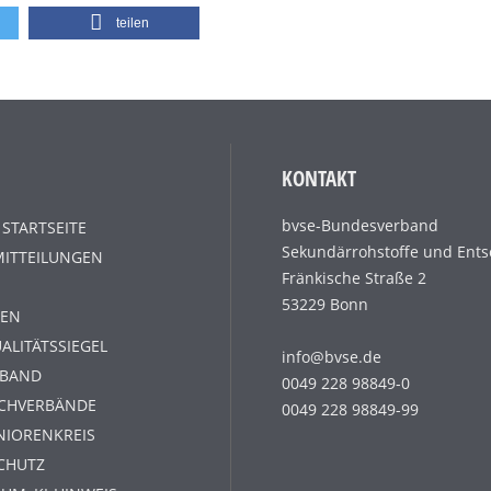
teilen
KONTAKT
bvse-Bundesverband
 STARTSEITE
Sekundärrohstoffe und Ents
MITTEILUNGEN
Fränkische Straße 2
53229 Bonn
EN
ALITÄTSSIEGEL
info@bvse.de
RBAND
0049 228 98849-0
ACHVERBÄNDE
0049 228 98849-99
NIORENKREIS
CHUTZ