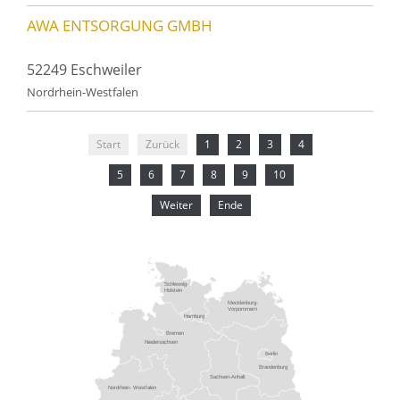
AWA ENTSORGUNG GMBH
52249 Eschweiler
Nordrhein-Westfalen
Start
Zurück
1
2
3
4
5
6
7
8
9
10
Weiter
Ende
Schleswig-
Holstein
Mecklenburg-
Vorpommern
Hamburg
Bremen
Niedersachsen
Berlin
Brandenburg
Sachsen-Anhalt
Nordrhein- Westfalen