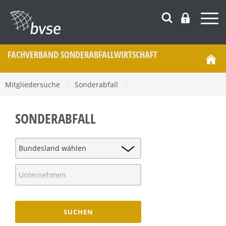
FACHVERBAND SONDERABFALL­WIRTSCHAFT
Mitgliedersuche
/
Sonderabfall
/
SONDERABFALL
SUCHEN