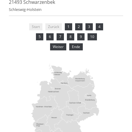
21493 Schwarzenbek
Schleswig-Holstein
Start
Zurück
1
2
3
4
5
6
7
8
9
10
Weiter
Ende
Schleswig-
Holstein
Mecklenburg-
Vorpommern
Hamburg
Bremen
Niedersachsen
Berlin
Brandenburg
Sachsen-Anhalt
Nordrhein- Westfalen
Sachsen
Thüringen
Hessen
Rheinland -
Pfalz