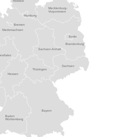
Holstein
Mecklenburg-
Vorpommern
Hamburg
Bremen
Niedersachsen
Berlin
Brandenburg
Sachsen-Anhalt
estfalen
Sachsen
Thüringen
Hessen
Bayern
Baden
Württemberg