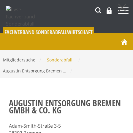
FACHVERBAND SONDERABFALL­WIRTSCHAFT
Mitgliedersuche
/
Sonderabfall
/
Augustin Entsorgung Bremen …
/
AUGUSTIN ENTSORGUNG BREMEN
GMBH & CO. KG
Adam-Smith-Straße 3-5
28307 Bremen