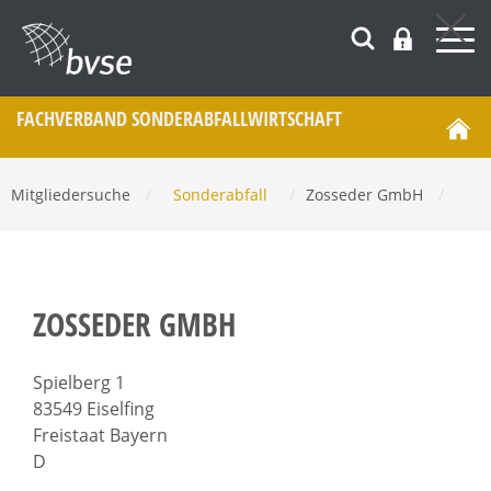
FACHVERBAND SONDERABFALL­WIRTSCHAFT
Mitgliedersuche
/
Sonderabfall
/
Zosseder GmbH
/
ZOSSEDER GMBH
Spielberg 1
83549 Eiselfing
Freistaat Bayern
D