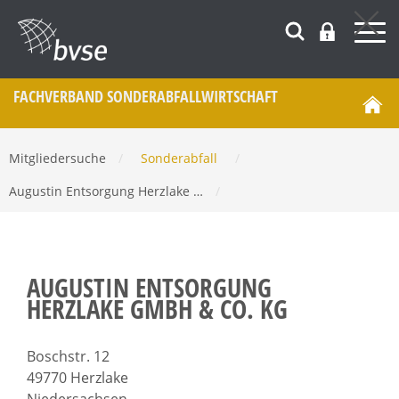
FACHVERBAND SONDERABFALL­WIRTSCHAFT
Mitgliedersuche
/
Sonderabfall
/
Augustin Entsorgung Herzlake …
/
AUGUSTIN ENTSORGUNG
HERZLAKE GMBH & CO. KG
Boschstr. 12
49770 Herzlake
Niedersachsen