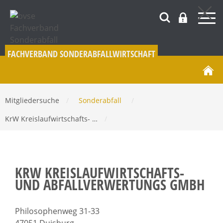
FACHVERBAND SONDERABFALL­WIRTSCHAFT
Mitgliedersuche
/
Sonderabfall
/
KrW Kreislaufwirtschafts- …
/
KRW KREISLAUFWIRTSCHAFTS-
UND ABFALLVERWERTUNGS GMBH
Philosophenweg 31-33
47051 Duisburg