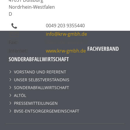
Nordrhein-Westfalen
D
0049 203 9355440
info@krw-gmbh.de
Fax:
0049 203 93554411
FACHVERBAND
Internet:
www.krw-gmbh.de
SONDERABFALLWIRTSCHAFT
VORSTAND UND REFERENT
UNSER SELBSTVERSTÄNDNIS
SONDERABFALLWIRTSCHAFT
ALTÖL
PRESSEMITTEILUNGEN
BVSE-ENTSORGERGEMEINSCHAFT