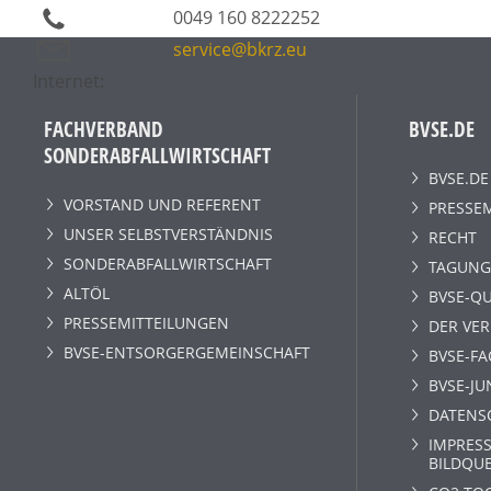
0049 160 8222252
service@bkrz.eu
Internet:
FACHVERBAND
BVSE.DE
SONDERABFALLWIRTSCHAFT
BVSE.DE
VORSTAND UND REFERENT
PRESSE
UNSER SELBSTVERSTÄNDNIS
RECHT
SONDERABFALLWIRTSCHAFT
TAGUNG
ALTÖL
BVSE-QU
PRESSEMITTEILUNGEN
DER VE
BVSE-ENTSORGERGEMEINSCHAFT
BVSE-F
BVSE-JU
DATENS
IMPRESS
BILDQU