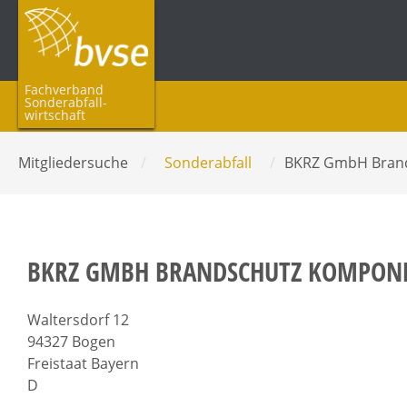
Fachverband
Sonderabfall­
wirtschaft
Mitgliedersuche
/
Sonderabfall
/
BKRZ GmbH Bran
BKRZ GMBH BRANDSCHUTZ KOMPONE
Waltersdorf 12
94327 Bogen
Freistaat Bayern
D