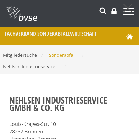
FACHVERBAND SONDERABFALL­WIRTSCHAFT
Mitgliedersuche
/
Sonderabfall
/
Nehlsen Industrieservice …
/
NEHLSEN INDUSTRIESERVICE
GMBH & CO. KG
Louis-Krages-Str. 10
28237 Bremen
Hansestadt Bremen