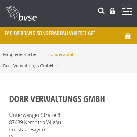
FACHVERBAND SONDERABFALL­WIRTSCHAFT
Mitgliedersuche
/
Sonderabfall
/
Dorr Verwaltungs GmbH
/
DORR VERWALTUNGS GMBH
Unterwanger Straße 8
87439 Kempten/Allgäu
Freistaat Bayern
D