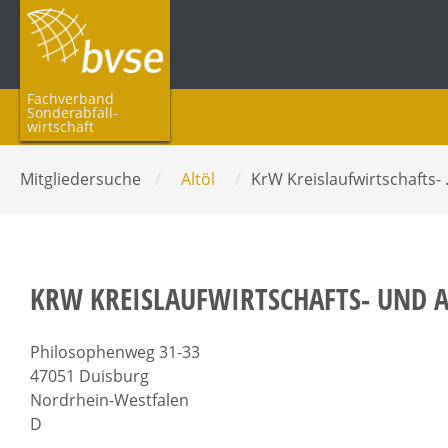
Fachverband
Sonderabfall­
wirtschaft
Mitgliedersuche
/
Altöl
/
KrW Kreislaufwirtschafts-
KRW KREISLAUFWIRTSCHAFTS- UND
Philosophenweg 31-33
47051 Duisburg
Nordrhein-Westfalen
D