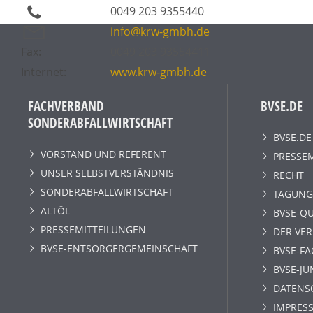
0049 203 9355440
info@krw-gmbh.de
Fax:
0049 203 93554411
Internet:
www.krw-gmbh.de
FACHVERBAND
BVSE.DE
SONDERABFALLWIRTSCHAFT
BVSE.DE
VORSTAND UND REFERENT
PRESSE
UNSER SELBSTVERSTÄNDNIS
RECHT
SONDERABFALLWIRTSCHAFT
TAGUNG
ALTÖL
BVSE-QU
PRESSEMITTEILUNGEN
DER VE
BVSE-ENTSORGERGEMEINSCHAFT
BVSE-F
BVSE-JU
DATENS
IMPRESS