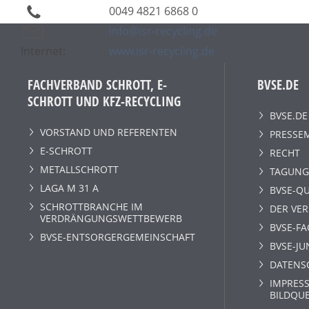
0049 4821 6868 0
info@isr-recycling.de
Internet:
www.isr-recycling.de
FACHVERBAND SCHROTT, E-
BVSE.DE
SCHROTT UND KFZ-RECYCLING
BVSE.DE
VORSTAND UND REFERENTEN
PRESSE
E-SCHROTT
RECHT
METALLSCHROTT
TAGUNG
LAGA M 31 A
BVSE-QU
SCHROTTBRANCHE IM
DER VE
VERDRÄNGUNGSWETTBEWERB
BVSE-F
BVSE-ENTSORGERGEMEINSCHAFT
BVSE-JU
DATENS
IMPRESS
BILDQU