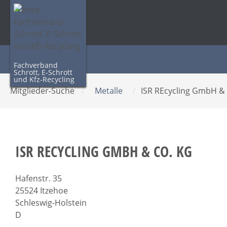
Fachverband
Schrott, E-Schrott
und Kfz-Recycling
Mitglieder-Suche
/
Metalle
/
ISR REcycling GmbH &
ISR RECYCLING GMBH & CO. KG
Hafenstr. 35
25524 Itzehoe
Schleswig-Holstein
D