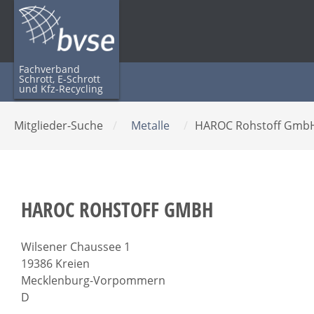
Fachverband
Schrott, E-Schrott
und Kfz-Recycling
Mitglieder-Suche
/
Metalle
/
HAROC Rohstoff Gm
HAROC ROHSTOFF GMBH
Wilsener Chaussee 1
19386 Kreien
Mecklenburg-Vorpommern
D