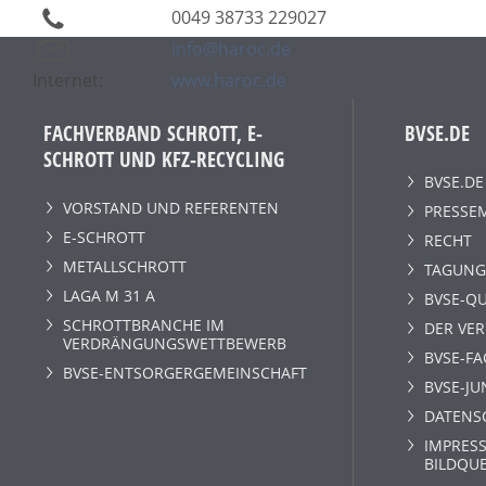
0049 38733 229027
info@haroc.de
Internet:
www.haroc.de
FACHVERBAND SCHROTT, E-
BVSE.DE
SCHROTT UND KFZ-RECYCLING
BVSE.DE
VORSTAND UND REFERENTEN
PRESSE
E-SCHROTT
RECHT
METALLSCHROTT
TAGUNG
LAGA M 31 A
BVSE-QU
SCHROTTBRANCHE IM
DER VE
VERDRÄNGUNGSWETTBEWERB
BVSE-F
BVSE-ENTSORGERGEMEINSCHAFT
BVSE-JU
DATENS
IMPRESS
BILDQU