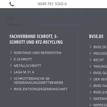
0049 781 9260-0
info@leberrohstoffe.com
Fax:
0049 781 9260-20
Internet:
www.leberrohstoffe.com
FACHVERBAND SCHROTT, E-
BVSE.DE
SCHROTT UND KFZ-RECYCLING
BVSE.DE
VORSTAND UND REFERENTEN
PRESSE
E-SCHROTT
RECHT
METALLSCHROTT
TAGUNG
LAGA M 31 A
BVSE-QU
SCHROTTBRANCHE IM
DER VE
VERDRÄNGUNGSWETTBEWERB
BVSE-F
BVSE-ENTSORGERGEMEINSCHAFT
BVSE-JU
DATENS
IMPRESS