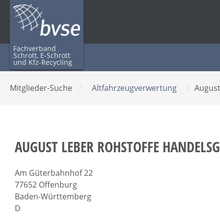
Fachverband
Schrott, E-Schrott
und Kfz-Recycling
Mitglieder-Suche
/
Altfahrzeugverwertung
/
August
AUGUST LEBER ROHSTOFFE HANDELSG
Am Güterbahnhof 22
77652 Offenburg
Baden-Württemberg
D