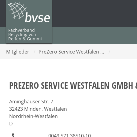
Fachverband
Recycling von
Reifen & Gummi
Mitglieder
/
PreZero Service Westfalen …
/
PREZERO SERVICE WESTFALEN GMBH 
Aminghauser Str. 7
32423 Minden, Westfalen
Nordrhein-Westfalen
D
0049 571 38510-10