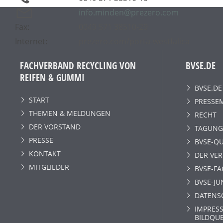
info.minden@prezero.com
Fax:
0049 571 38510-29
Internet:
prezero.com/porta-westfalica
FACHVERBAND RECYCLING VON
BVSE.DE
REIFEN & GUMMI
BVSE.DE
START
PRESSE
THEMEN & MELDUNGEN
RECHT
DER VORSTAND
TAGUNG
PRESSE
BVSE-QU
KONTAKT
DER VE
MITGLIEDER
BVSE-F
BVSE-JU
DATENS
IMPRESS
BILDQU