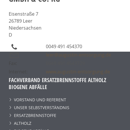
Eisenstraße 7
26789 Leer
Niedersachsen
D
0049 491 454370
leer@augustin-entsorgung.de
Fax:
0049 491 4543729
Internet:
www.augustin-entsorgung.de
FACHVERBAND ERSATZBRENNSTOFFE ALTHOLZ
BIOGENE ABFÄLLE
VORSTAND UND REFERENT
UNSER SELBSTVERSTÄNDNIS
ERSATZBRENNSTOFFE
ALTHOLZ