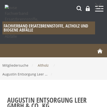
FACHVERBAND ERSATZBRENNSTOFFE, ALTHOLZ UND
BIOGENE ABFÄLLE
Mitgliedersuche
/
Altholz
/
Augustin Entsorgung Leer …
/
AUGUSTIN ENTSORGUNG LEER
GMBH & CO. KG