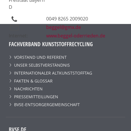
D
0049 8265 2009020
beggel@gmx.de
Internet:
www.beggel-oderrieden.de
FACHVERBAND KUNSTSTOFFRECYCLING
VORSTAND UND REFERENT
UNSER SELBSTVERSTÄNDNIS
INTERNATIONALER ALTKUNSTSTOFFTAG
FAKTEN & GLOSSAR
NACHRICHTEN
PRESSEMITTEILUNGEN
BVSE-ENTSORGERGEMEINSCHAFT
BVSE.DE