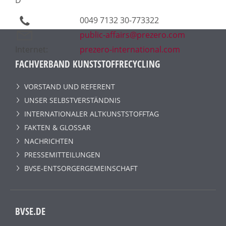
0049 7132 30-773322
public-affairs@prezero.com
Internet:
prezero-international.com
FACHVERBAND KUNSTSTOFFRECYCLING
VORSTAND UND REFERENT
UNSER SELBSTVERSTÄNDNIS
INTERNATIONALER ALTKUNSTSTOFFTAG
FAKTEN & GLOSSAR
NACHRICHTEN
PRESSEMITTEILUNGEN
BVSE-ENTSORGERGEMEINSCHAFT
BVSE.DE