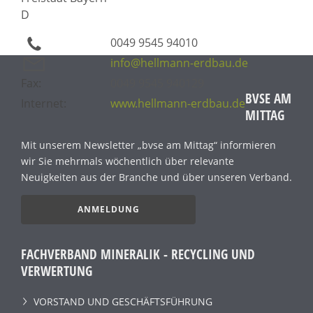
D
0049 9545 94010
info@hellmann-erdbau.de
Fax:
0049 9545 940129
BVSE AM
Internet:
www.hellmann-erdbau.de
MITTAG
Mit unserem Newsletter „bvse am Mittag“ informieren
wir Sie mehrmals wöchentlich über relevante
Neuigkeiten aus der Branche und über unseren Verband.
ANMELDUNG
FACHVERBAND MINERALIK - RECYCLING UND
VERWERTUNG
VORSTAND UND GESCHÄFTSFÜHRUNG