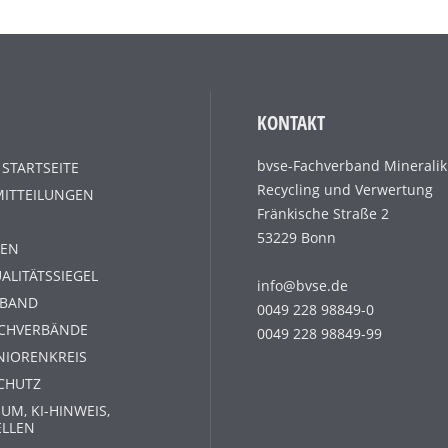
KONTAKT
bvse-Fachverband Mineralik
 STARTSEITE
Recycling und Verwertung
MITTEILUNGEN
Fränkische Straße 2
53229 Bonn
EN
ALITÄTSSIEGEL
info@bvse.de
RBAND
0049 228 98849-0
ACHVERBÄNDE
0049 228 98849-99
NIORENKREIS
CHUTZ
UM, KI-HINWEIS,
ELLEN