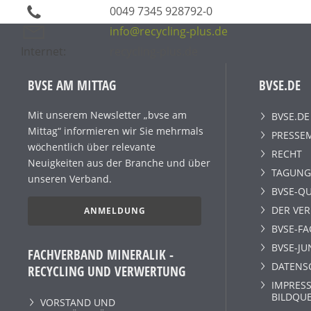
0049 7345 928792-0
info@recycling-plus.de
Internet:
recycling-plus.de
BVSE AM MITTAG
BVSE.DE
Mit unserem Newsletter „bvse am
BVSE.DE
Mittag“ informieren wir Sie mehrmals
PRESSE
wöchentlich über relevante
RECHT
Neuigkeiten aus der Branche und über
TAGUNG
unseren Verband.
BVSE-QU
DER VE
ANMELDUNG
BVSE-F
BVSE-JU
FACHVERBAND MINERALIK -
DATENS
RECYCLING UND VERWERTUNG
IMPRESS
BILDQU
VORSTAND UND