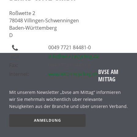
Roßwette 2
78048 Villingen-Schwenningen
Baden-Württemberg
D
0049 7721 84481-0
info@witz-recycling.de
Fax:
0049 7721 84481-8
BVSE AM
Internet:
www.witz-recycling.de
MITTAG
Mit unserem Newsletter „bvse am Mittag“ informieren
wir Sie mehrmals wöchentlich über relevante
Neuigkeiten aus der Branche und über unseren Verband.
ANMELDUNG