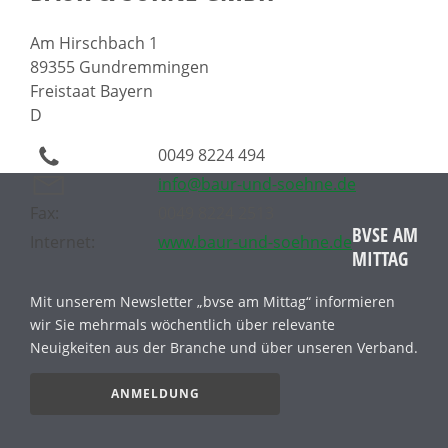
Am Hirschbach 1
89355 Gundremmingen
Freistaat Bayern
D
0049 8224 494
info@baur-und-soehne.de
Fax:
0049 8224 2513
BVSE AM
Internet:
www.baur-und-soehne.de
MITTAG
Mit unserem Newsletter „bvse am Mittag“ informieren
wir Sie mehrmals wöchentlich über relevante
Neuigkeiten aus der Branche und über unseren Verband.
ANMELDUNG