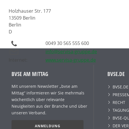
Holzhauser Str. 177
13509 Berlin
Berlin
D
0049 30 565 555 600
info@servisa-gruppe.de
Internet:
www.servisa-gruppe.de
BVSE AM MITTAG
BVSE.DE
Mit unserem Newsletter „bvse am
BVSE.DE
Mittag“ informieren wir Sie mehrmals
PRESSE
wöchentlich über relevante
RECHT
Neuigkeiten aus der Branche und über
TAGUNG
unseren Verband.
BVSE-QU
DER VE
ANMELDUNG