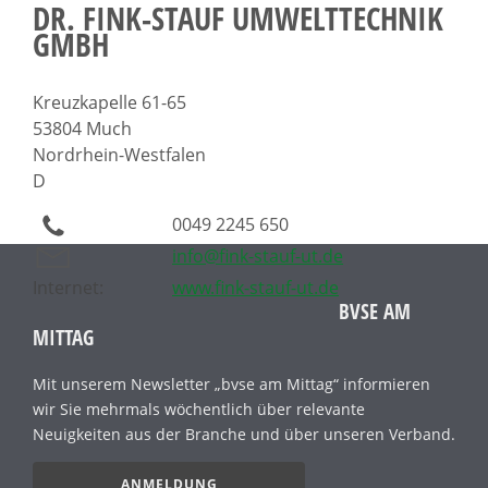
DR. FINK-STAUF UMWELTTECHNIK
GMBH
Kreuzkapelle 61-65
53804 Much
Nordrhein-Westfalen
D
0049 2245 650
info@fink-stauf-ut.de
Internet:
www.fink-stauf-ut.de
BVSE AM
MITTAG
Mit unserem Newsletter „bvse am Mittag“ informieren
wir Sie mehrmals wöchentlich über relevante
Neuigkeiten aus der Branche und über unseren Verband.
ANMELDUNG