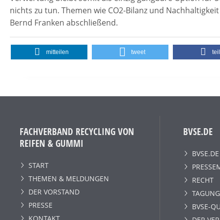
nichts zu tun. Themen wie CO2-Bilanz und Nachhaltigkeit 
Bernd Franken abschließend.
mitteilen
tweet
tei
FACHVERBAND RECYCLING VON
BVSE.DE
REIFEN & GUMMI
BVSE.DE
START
PRESSE
THEMEN & MELDUNGEN
RECHT
DER VORSTAND
TAGUNG
PRESSE
BVSE-QU
KONTAKT
DER VE