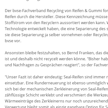
Der bvse-Fachverband Recycling von Reifen & Gummi for
Reifen durch die Hersteller. Diese Kennzeichnung müsse 
Stoffstrom von den Recyclern aussortiert werden kann. W
Technologie entwickelt haben, die eine Separierung des 
sie diese Separierung ja selber vornehmen oder Recycl
bvse vor.
Ansonsten bleibe festzuhalten, so Bernd Franken, das die
ist und deshalb nicht recycelt werden könne. "Bisher hab
und Nachfragen zu Gesprächen reagiert", so der Fachve
"Unser Fazit ist daher eindeutig: Seal-Reifen sind immer 
einsetzbar. Eine Runderneuerung ist ebenso unmöglich w
sich bei der mechanischen Zerkleinerung von Seal-Reife
zähflüssige Schicht verklebt und verschmiert die Werkz
Wärmeeinträge des Zerkleinerns nur noch unzureichend
Verwertung bleibt somit als einzig gangbare Option für Se