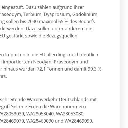
g eingestuft. Dazu zählen aufgrund ihrer
raseodym, Terbium, Dysprosium, Gadolinium,
g sollen bis 2030 maximal 65 % des Bedarfs
ckt werden. Dazu sollen unter anderem die
EU gestärkt sowie die Bezugsquellen
en Importen in die EU allerdings noch deutlich
en importiertem Neodym, Praseodym und
r hinaus wurden 72,1 Tonnen und damit 99,3 %
rt.
rschreitende Warenverkehr Deutschlands mit
griff Seltene Erden die Warennummern
A28053039, WA28053040, WA28053080,
WA28469070, WA28469030 und WA28469090.