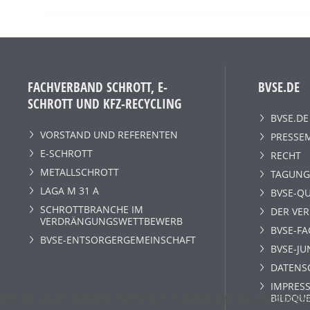
FACHVERBAND SCHROTT, E-
BVSE.DE
SCHROTT UND KFZ-RECYCLING
BVSE.DE
VORSTAND UND REFERENTEN
PRESSE
E-SCHROTT
RECHT
METALLSCHROTT
TAGUNG
LAGA M 31 A
BVSE-QU
SCHROTTBRANCHE IM
DER VE
VERDRÄNGUNGSWETTBEWERB
BVSE-F
BVSE-ENTSORGERGEMEINSCHAFT
BVSE-JU
DATENS
IMPRESS
Wir benutzen lediglich technisch notwendige Sessioncookie
BILDQU