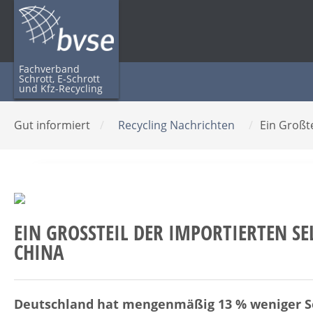
Fachverband
Schrott, E-Schrott
und Kfz-Recycling
Gut informiert
/
Recycling Nachrichten
/
Ein Großt
EIN GROSSTEIL DER IMPORTIERTEN SE
HINA
Deutschland hat mengenmäßig 13 % weniger Sel