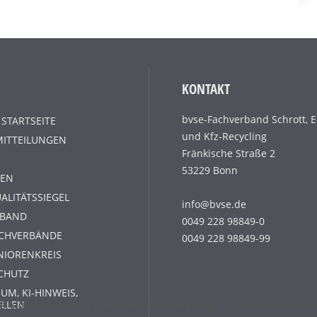
KONTAKT
bvse-Fachverband Schrott, E
 STARTSEITE
und Kfz-Recycling
MITTEILUNGEN
Fränkische Straße 2
53229 Bonn
EN
ALITÄTSSIEGEL
info@bvse.de
RBAND
0049 228 98849-0
ACHVERBÄNDE
0049 228 98849-99
NIORENKREIS
CHUTZ
UM, KI-HINWEIS,
s, die das einwandfreie Funktionieren der Internetseite g
ELLEN