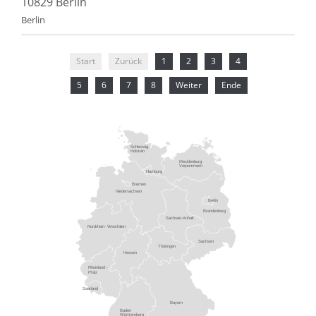
10829 Berlin
Berlin
Start
Zurück
1
2
3
4
5
6
7
8
Weiter
Ende
Schleswig-
Holstein
Mecklenburg-
Vorpommern
Hamburg
Bremen
Niedersachsen
Berlin
Brandenburg
Sachsen-Anhalt
Nordrhein- Westfalen
Sachsen
Thüringen
Hessen
Rheinland -
Pfalz
Saarland
Bayern
Baden
Württemberg