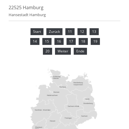
22525 Hamburg
Hansestadt Hamburg
Start
Zurück
11
12
13
14
15
16
17
18
19
20
Weiter
Ende
Schleswig-
Holstein
Mecklenburg-
Vorpommern
Hamburg
Bremen
Niedersachsen
Berlin
Brandenburg
Sachsen-Anhalt
Nordrhein- Westfalen
Sachsen
Thüringen
Hessen
Rheinland -
Pfalz