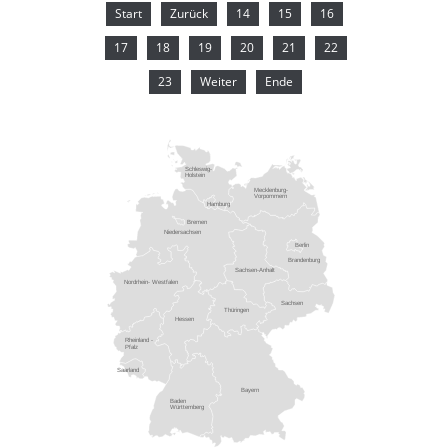
Start
Zurück
14
15
16
17
18
19
20
21
22
23
Weiter
Ende
Schleswig-
Holstein
Mecklenburg-
Vorpommern
Hamburg
Bremen
Niedersachsen
Berlin
Brandenburg
Sachsen-Anhalt
Nordrhein- Westfalen
Sachsen
Thüringen
Hessen
Rheinland -
Pfalz
Saarland
Bayern
Baden
Württemberg