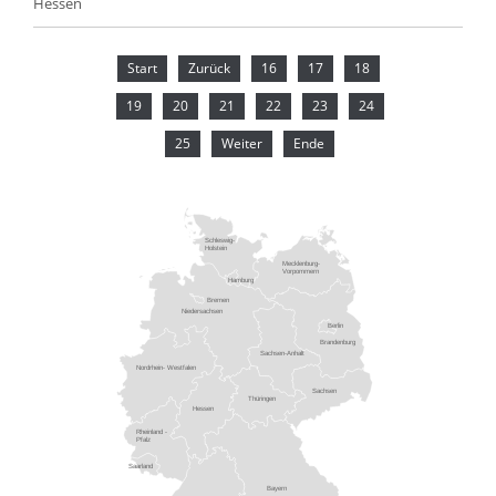
Hessen
Start
Zurück
16
17
18
19
20
21
22
23
24
25
Weiter
Ende
Schleswig-
Holstein
Mecklenburg-
Vorpommern
Hamburg
Bremen
Niedersachsen
Berlin
Brandenburg
Sachsen-Anhalt
Nordrhein- Westfalen
Sachsen
Thüringen
Hessen
Rheinland -
Pfalz
Saarland
Bayern