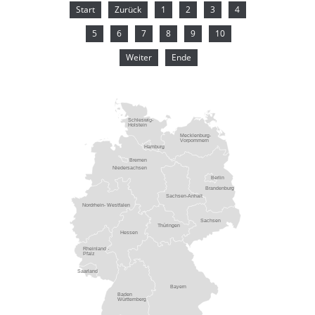
Start
Zurück
1
2
3
4
5
6
7
8
9
10
Weiter
Ende
Schleswig-
Holstein
Mecklenburg-
Vorpommern
Hamburg
Bremen
Niedersachsen
Berlin
Brandenburg
Sachsen-Anhalt
Nordrhein- Westfalen
Sachsen
Thüringen
Hessen
Rheinland -
Pfalz
Saarland
Bayern
Baden
Württemberg