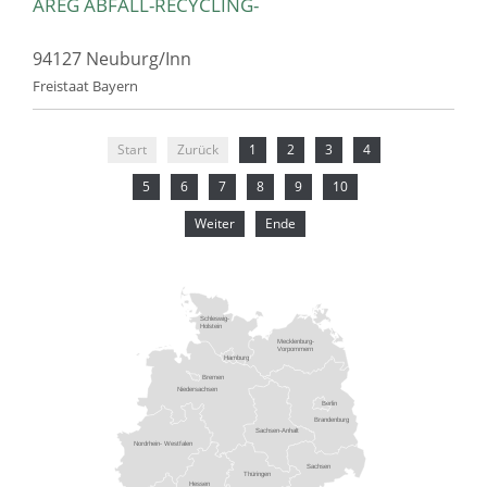
AREG ABFALL-RECYCLING-
94127 Neuburg/Inn
Freistaat Bayern
Start
Zurück
1
2
3
4
5
6
7
8
9
10
Weiter
Ende
Schleswig-
Holstein
Mecklenburg-
Vorpommern
Hamburg
Bremen
Niedersachsen
Berlin
Brandenburg
Sachsen-Anhalt
Nordrhein- Westfalen
Sachsen
Thüringen
Hessen