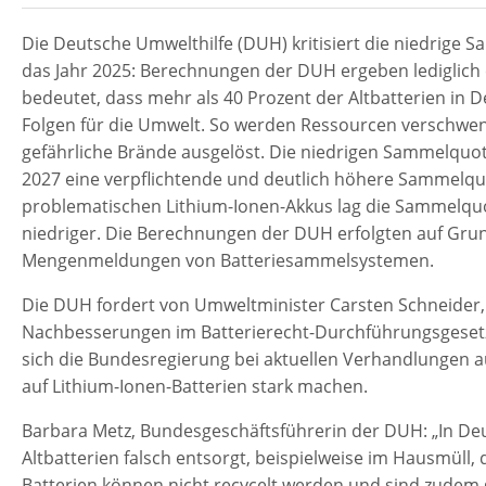
Die Deutsche Umwelthilfe (DUH) kritisiert die niedrige
das Jahr 2025: Berechnungen der DUH ergeben lediglich
bedeutet, dass mehr als 40 Prozent der Altbatterien in D
Folgen für die Umwelt. So werden Ressourcen verschwende
gefährliche Brände ausgelöst. Die niedrigen Sammelquo
2027 eine verpflichtende und deutlich höhere Sammelquo
problematischen Lithium-Ionen-Akkus lag die Sammelquo
niedriger. Die Berechnungen der DUH erfolgten auf Grun
Mengenmeldungen von Batteriesammelsystemen.
Die DUH fordert von Umweltminister Carsten Schneider,
Nachbesserungen im Batterierecht-Durchführungsgesetz s
sich die Bundesregierung bei aktuellen Verhandlungen 
auf Lithium-Ionen-Batterien stark machen.
Barbara Metz, Bundesgeschäftsführerin der DUH: „In De
Altbatterien falsch entsorgt, beispielweise im Hausmüll,
Batterien können nicht recycelt werden und sind zudem g