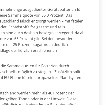
 Sammelmenge ausgedienter Gerätebatterien für
 eine Sammelquote von 56,0 Prozent. Das
eutschland falsch entsorgt werden – mit fatalen
t, Schadstoffe freigesetzt und teils
ten sind auch deshalb besorgniserregend, da ab
te von 63 Prozent gilt. Bei den besonders
te mit 25 Prozent sogar noch deutlich
dlage der kürzlich erschienenen
 die Sammelquoten für Batterien durch
chnellstmöglich zu steigern. Zusätzlich sollte
auf EU-Ebene für ein europaweites Pfandsystem
utschland werden mehr als 40 Prozent der
 der gelben Tonne oder in der Umwelt. Diese
efährlich, da Lithium-Ionen-Batterien häufig