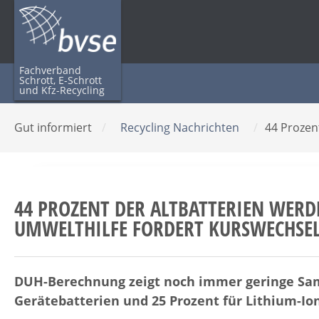
Fachverband
Schrott, E-Schrott
und Kfz-Recycling
Gut informiert
/
Recycling Nachrichten
/
44 Prozen
44 PROZENT DER ALTBATTERIEN WERD
UMWELTHILFE FORDERT KURSWECHSEL
DUH-Berechnung zeigt noch immer geringe Sam
Gerätebatterien und 25 Prozent für Lithium-Io