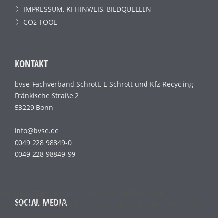
IMPRESSUM, KI-HINWEIS, BILDQUELLEN
CO2-TOOL
KONTAKT
bvse-Fachverband Schrott, E-Schrott und Kfz-Recycling
Fränkische Straße 2
53229 Bonn
info@bvse.de
0049 228 98849-0
0049 228 98849-99
Wir benutzen lediglich technisch notwendige
SOCIAL MEDIA
Sessioncookies, die das einwandfreie Funktionieren der
Internetseite gewährleisten und die keine