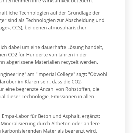
e Unternehmen ihre Wirksamkeit beteuern.
haftliche Technologien auf der Grundlage der
iger sind als Technologien zur Abscheidung und
age», CCS), bei denen atmosphärischer
s sich dabei um eine dauerhafte Lösung handelt,
nnen CO2 für Hunderte von Jahren in der
nn abgerissene Materialien recycelt werden.
ngineering" am "Imperial College" sagt: "Obwohl
arüber im Klaren sein, dass die CO2-
 nur eine begrenzte Anzahl von Rohstoffen, die
l dieser Technologie, Emissionen in allen
m Empa-Labor für Beton und Asphalt, ergänzt:
2-Mineralisierung durch Altbeton oder andere
u karbonisierenden Materials begrenzt wird.