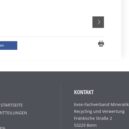
len
KONTAKT
bvse-Fachverband Mineralik
 STARTSEITE
Recycling und Verwertung
MITTEILUNGEN
Fränkische Straße 2
53229 Bonn
EN