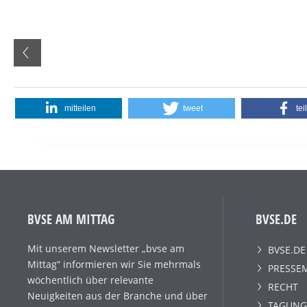
mitteilen
tweet
tei
BVSE AM MITTAG
BVSE.DE
Mit unserem Newsletter „bvse am
BVSE.DE
Mittag“ informieren wir Sie mehrmals
PRESSE
wöchentlich über relevante
RECHT
Neuigkeiten aus der Branche und über
TAGUNG