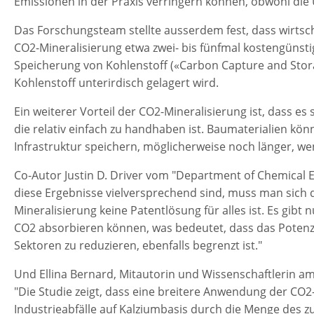
Emissionen in der Praxis verringern können, obwohl di
Das Forschungsteam stellte ausserdem fest, dass wirtsc
CO2-Mineralisierung etwa zwei- bis fünfmal kostengünst
Speicherung von Kohlenstoff («Carbon Capture and Stor
Kohlenstoff unterirdisch gelagert wird.
Ein weiterer Vorteil der CO2-Mineralisierung ist, dass e
die relativ einfach zu handhaben ist. Baumaterialien kö
Infrastruktur speichern, möglicherweise noch länger, we
Co-Autor Justin D. Driver vom "Department of Chemical E
diese Ergebnisse vielversprechend sind, muss man sich d
Mineralisierung keine Patentlösung für alles ist. Es gibt
CO2 absorbieren können, was bedeutet, dass das Potenzia
Sektoren zu reduzieren, ebenfalls begrenzt ist."
Und Ellina Bernard, Mitautorin und Wissenschaftlerin a
"Die Studie zeigt, dass eine breitere Anwendung der CO
Industrieabfälle auf Kalziumbasis durch die Menge des z