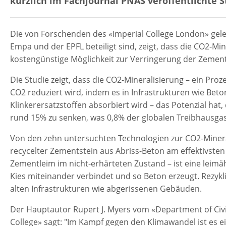
kürzlich im Fachjournal PNAS veröffentlichte St
Die von Forschenden des «Imperial College London» gelei
Empa und der EPFL beteiligt sind, zeigt, dass die CO2-Mi
kostengünstige Möglichkeit zur Verringerung der Zement
Die Studie zeigt, dass die CO2-Mineralisierung – ein Pro
CO2 reduziert wird, indem es in Infrastrukturen wie Beton
Klinkerersatzstoffen absorbiert wird – das Potenzial ha
rund 15% zu senken, was 0,8% der globalen Treibhausgas
Von den zehn untersuchten Technologien zur CO2-Minera
recycelter Zementstein aus Abriss-Beton am effektivsten 
Zementleim im nicht-erhärteten Zustand – ist eine leimä
Kies miteinander verbindet und so Beton erzeugt. Rezykl
alten Infrastrukturen wie abgerissenen Gebäuden.
Der Hauptautor Rupert J. Myers vom «Department of Civ
College» sagt: "Im Kampf gegen den Klimawandel ist es 