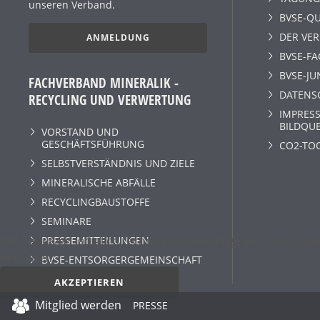
unseren Verband.
BVSE-QU
DER VE
ANMELDUNG
BVSE-F
BVSE-JU
FACHVERBAND MINERALIK -
DATENS
RECYCLING UND VERWERTUNG
IMPRESS
BILDQU
VORSTAND UND
GESCHÄFTSFÜHRUNG
CO2-TO
SELBSTVERSTÄNDNIS UND ZIELE
MINERALISCHE ABFÄLLE
RECYCLINGBAUSTOFFE
SEMINARE
Wir benutzen lediglich technisch notwendige Sessioncookie
PRESSEMITTEILUNGEN
enthalten.
BVSE-ENTSORGERGEMEINSCHAFT
AKZEPTIEREN
Mitglied werden
PRESSE
Datenschutz­erklärung