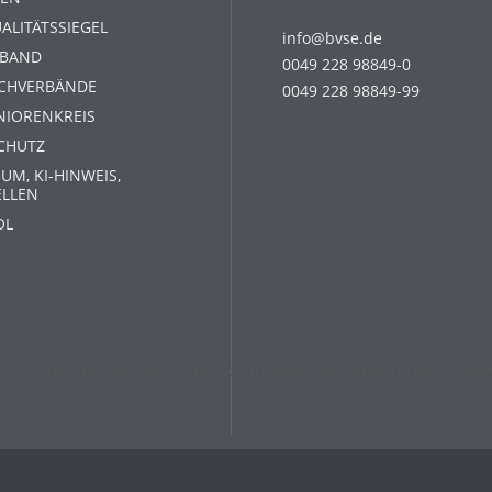
ALITÄTSSIEGEL
info@bvse.de
RBAND
0049 228 98849-0
ACHVERBÄNDE
0049 228 98849-99
NIORENKREIS
CHUTZ
UM, KI-HINWEIS,
ELLEN
OL
s, die das einwandfreie Funktionieren der Internetseite g