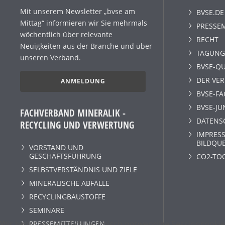
Mit unserem Newsletter „bvse am
BVSE.DE
Mittag“ informieren wir Sie mehrmals
PRESSE
wöchentlich über relevante
RECHT
Neuigkeiten aus der Branche und über
TAGUNG
unseren Verband.
BVSE-QU
DER VE
ANMELDUNG
BVSE-F
BVSE-JU
FACHVERBAND MINERALIK -
DATENS
RECYCLING UND VERWERTUNG
IMPRESS
BILDQU
VORSTAND UND
GESCHÄFTSFÜHRUNG
CO2-TO
SELBSTVERSTÄNDNIS UND ZIELE
MINERALISCHE ABFÄLLE
RECYCLINGBAUSTOFFE
SEMINARE
Wir benutzen lediglich technisch notwendige Sessioncookie
PRESSEMITTEILUNGEN