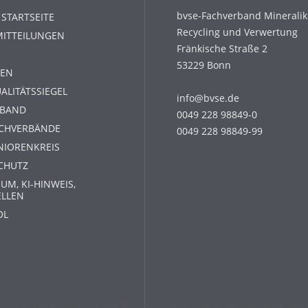
bvse-Fachverband Mineralik
 STARTSEITE
Recycling und Verwertung
MITTEILUNGEN
Fränkische Straße 2
53229 Bonn
EN
ALITÄTSSIEGEL
info@bvse.de
RBAND
0049 228 98849-0
ACHVERBÄNDE
0049 228 98849-99
NIORENKREIS
CHUTZ
UM, KI-HINWEIS,
ELLEN
OL
s, die das einwandfreie Funktionieren der Internetseite g