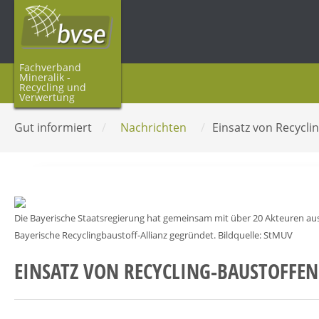
Fachverband
Mineralik -
Recycling und
Verwertung
Gut informiert
/
Nachrichten
/
Einsatz von Recycli
Die Bayerische Staatsregierung hat gemeinsam mit über 20 Akteuren au
Bayerische Recyclingbaustoff-Allianz gegründet. Bildquelle: StMUV
EINSATZ VON RECYCLING-BAUSTOFFE