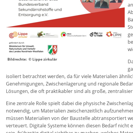
an
Ab
Ba
St
ge
be
wi
Bildrechte: © Lippe zirkulär
Da
ga
isoliert betrachtet werden, da für viele Materialien ähnl
Genehmigungen, Zwischenlagerung und regionale Bedarfe.
Lösungen, die oft praktikabler sind als große, zentralisie
Eine zentrale Rolle spielt dabei die physische Zwischen
notwendig, um Materialien zwischenzeitlich aufzunehmen
müssen Materialien von der Baustelle abtransportiert 
verteuert. Digitale Systeme können diesen Bedarf nicht 