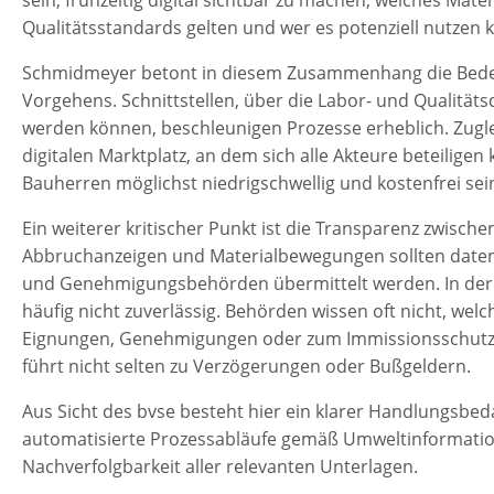
sein, frühzeitig digital sichtbar zu machen, welches Materi
Qualitätsstandards gelten und wer es potenziell nutzen 
Schmidmeyer betont in diesem Zusammenhang die Bedeu
Vorgehens. Schnittstellen, über die Labor- und Qualität
werden können, beschleunigen Prozesse erheblich. Zuglei
digitalen Marktplatz, an dem sich alle Akteure beteiligen
Bauherren möglichst niedrigschwellig und kostenfrei sei
Ein weiterer kritischer Punkt ist die Transparenz zwis
Abbruchanzeigen und Materialbewegungen sollten datenb
und Genehmigungsbehörden übermittelt werden. In der P
häufig nicht zuverlässig. Behörden wissen oft nicht, w
Eignungen, Genehmigungen oder zum Immissionsschutz s
führt nicht selten zu Verzögerungen oder Bußgeldern.
Aus Sicht des bvse besteht hier ein klarer Handlungsbed
automatisierte Prozessabläufe gemäß Umweltinformations
Nachverfolgbarkeit aller relevanten Unterlagen.