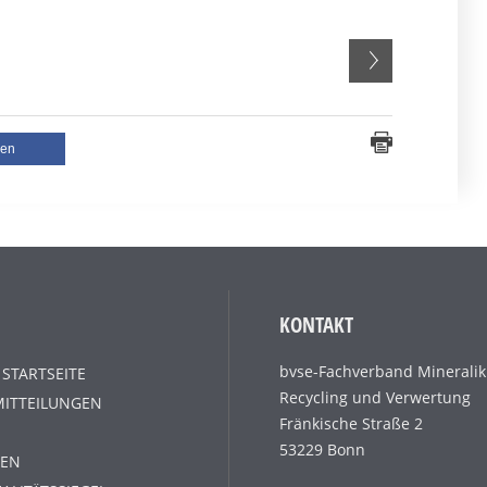
len
KONTAKT
bvse-Fachverband Mineralik
 STARTSEITE
Recycling und Verwertung
MITTEILUNGEN
Fränkische Straße 2
53229 Bonn
EN