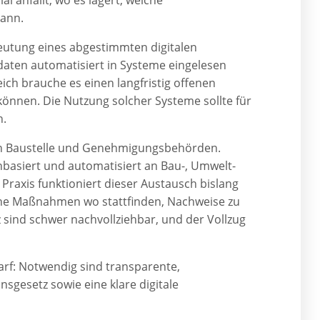
al anfällt, wo es lagert, welche
kann.
tung eines abgestimmten digitalen
sdaten automatisiert in Systeme eingelesen
ch brauche es einen langfristig offenen
 können. Die Nutzung solcher Systeme sollte für
n.
chen Baustelle und Genehmigungsbehörden.
asiert und automatisiert an Bau-, Umwelt-
raxis funktioniert dieser Austausch bislang
elche Maßnahmen wo stattfinden, Nachweise zu
ind schwer nachvollziehbar, und der Vollzug
arf: Notwendig sind transparente,
gesetz sowie eine klare digitale