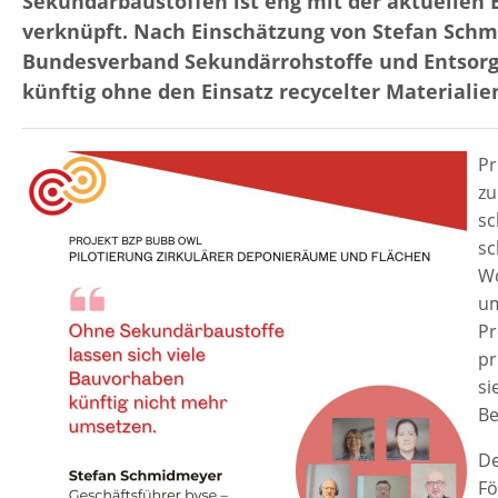
Sekundärbaustoffen ist eng mit der aktuellen
verknüpft. Nach Einschätzung von Stefan Schm
Bundesverband Sekundärrohstoffe und Entsorgu
künftig ohne den Einsatz recycelter Materialie
Pr
zu
sc
sc
Wo
um
Pr
pr
si
Be
De
Fö