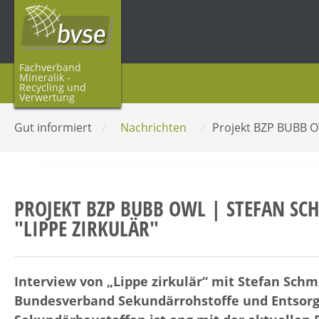
Fachverband
Mineralik -
Recycling und
Verwertung
Gut informiert
/
Nachrichten
/
Projekt BZP BUBB OW
PROJEKT BZP BUBB OWL | STEFAN S
"LIPPE ZIRKULÄR"
Interview von „Lippe zirkulär“ mit Stefan Sch
Bundesverband Sekundärrohstoffe und Entsorgu