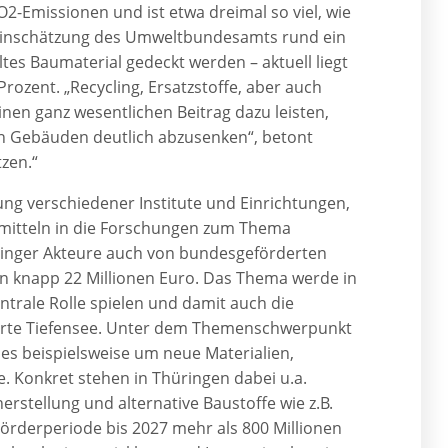
2-Emissionen und ist etwa dreimal so viel, wie
 Einschätzung des Umweltbundesamts rund ein
ltes Baumaterial gedeckt werden – aktuell liegt
rozent. „Recycling, Ersatzstoffe, aber auch
nen ganz wesentlichen Beitrag dazu leisten,
on Gebäuden deutlich abzusenken“, betont
tzen.“
ung verschiedener Institute und Einrichtungen,
smitteln in die Forschungen zum Thema
üringer Akteure auch von bundesgeförderten
on knapp 22 Millionen Euro. Das Thema werde in
ntrale Rolle spielen und damit auch die
herte Tiefensee. Unter dem Themenschwerpunkt
s beispielsweise um neue Materialien,
e. Konkret stehen in Thüringen dabei u.a.
rstellung und alternative Baustoffe wie z.B.
Förderperiode bis 2027 mehr als 800 Millionen