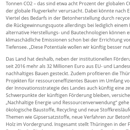
Tonnen CO2 – das sind etwa acht Prozent der globalen CO
der globale Flugverkehr verursacht. Dabei könnte nach
Viertel des Bedarfs in der Betonherstellung durch recyce
die Rückgewinnungsquote allerdings bei lediglich einem P
alternative Herstellungs- und Bautechnologien können ei
klimaschädliche Emissionen schon bei der Errichtung v
Tiefensee. „Diese Potentiale wollen wir künftig besser nu
Das Land hat deshalb, neben der institutionellen Förder
seit 2016 mehr als 32 Millionen Euro aus EU- und Lande
nachhaltiges Bauen gesteckt. Zudem profitieren die Th
Projekten für ressourceneffizientes Bauen im Umfang v
der Innovationsstrategie des Landes auch künftig eine ze
Schwerpunkte der künftigen Förderung bleiben, versic
„Nachhaltige Energie und Ressourcenverwendung“ gehe e
ökologische Baustoffe, Recycling und neue Stoffkreisläuf
Themen wie Gipsersatzstoffe, neue Verfahren zur Betonhe
Holz im Vordergrund. Insgesamt stellt Thüringen in der 