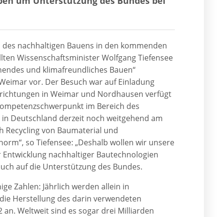
rben um Unterstützung des Bundes bei
h des nachhaltigen Bauens in den kommenden
llten Wissenschaftsminister Wolfgang Tiefensee
onendes und klimafreundliches Bauen“
 Weimar vor. Der Besuch war auf Einladung
nrichtungen in Weimar und Nordhausen verfügt
Kompetenzschwerpunkt im Bereich des
e in Deutschland derzeit noch weitgehend am
ch Recycling von Baumaterial und
enorm“, so Tiefensee: „Deshalb wollen wir unsere
er Entwicklung nachhaltiger Bautechnologien
auch auf die Unterstützung des Bundes.
ge Zahlen: Jährlich werden allein in
 die Herstellung des darin verwendeten
an. Weltweit sind es sogar drei Milliarden