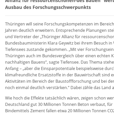
Allianz für ressourcenschonen-des Bauen“ we
Ausbau des Forschungsschwerpunkts
Thüringen will seine Forschungskompetenzen im Bereic
Jahren deutlich erweitern. Entsprechende Planungen ste
und Vertreter der „Thüringer Allianz für ressourcensch
Bundesbauministerin Klara Geywitz bei ihrem Besuch in
Tiefensees zustande gekommen. „Mit vier Forschungsei
Thüringen auch im Bundesvergleich über einen echten 
nachhaltigen Bauens“, sagte Tiefensee. Das Thema steh
Anfang – „aber die Einsparpotentiale beispielsweise dur
klimafreundliche Ersatzstoffe in der Bauwirtschaft sind 
Aktivitäten im Bereich der Baustoffforschung und bei d
noch einmal deutlich verstärken.“ Dabei zähle das Land 
Wie hoch die Effekte tatsächlich wären, zeigen schon weni
Deutschland gut 30 Millionen Tonnen Beton verbaut, für
Bindemittels Zement fallen etwa 20 Millionen Tonnen CO2 