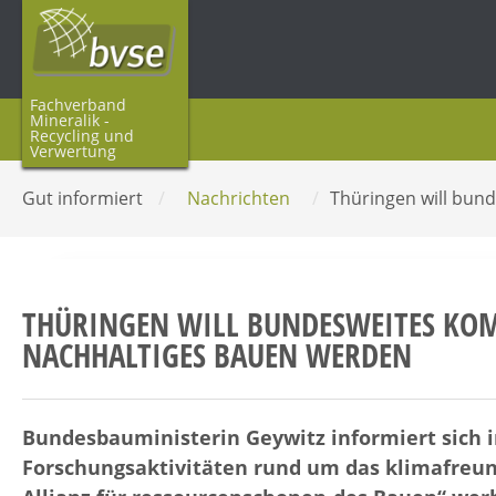
Fachverband
Mineralik -
Recycling und
Verwertung
Gut informiert
/
Nachrichten
/
Thüringen will bun
THÜRINGEN WILL BUNDESWEITES KO
NACHHALTIGES BAUEN WERDEN
Bundesbauministerin Geywitz informiert sich 
Forschungsaktivitäten rund um das klimafreun