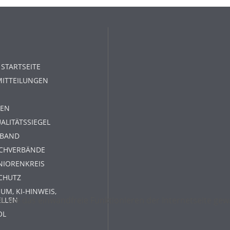
 STARTSEITE
MITTEILUNGEN
EN
ALITÄTSSIEGEL
RBAND
ACHVERBÄNDE
NIORENKREIS
CHUTZ
UM, KI-HINWEIS,
s, die das einwandfreie Funktionieren der Internetseite g
ELLEN
OL