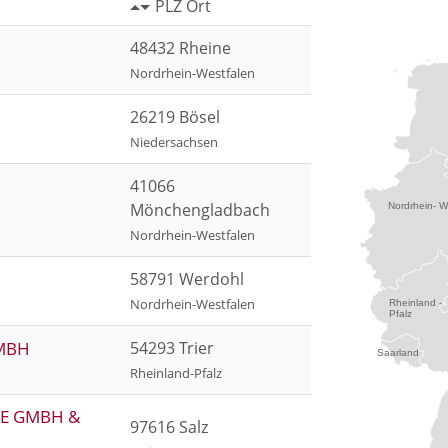
PLZ Ort
48432 Rheine
Nordrhein-Westfalen
26219 Bösel
Niedersachsen
41066
Mönchengladbach
Nordrhein- W
Nordrhein-Westfalen
58791 Werdohl
Nordrhein-Westfalen
Rheinland -
Pfalz
 MBH
54293 Trier
Saarland
Rheinland-Pfalz
KE GMBH &
97616 Salz