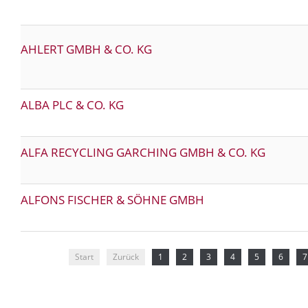
AHLERT GMBH & CO. KG
ALBA PLC & CO. KG
ALFA RECYCLING GARCHING GMBH & CO. KG
ALFONS FISCHER & SÖHNE GMBH
Start
Zurück
1
2
3
4
5
6
7