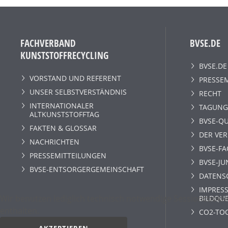
FACHVERBAND
BVSE.DE
KUNSTSTOFFRECYCLING
BVSE.DE
VORSTAND UND REFERENT
PRESSE
UNSER SELBSTVERSTÄNDNIS
RECHT
INTERNATIONALER
TAGUNG
ALTKUNSTSTOFFTAG
BVSE-QU
FAKTEN & GLOSSAR
DER VE
NACHRICHTEN
BVSE-F
PRESSEMITTEILUNGEN
BVSE-JU
BVSE-ENTSORGERGEMEINSCHAFT
DATENS
IMPRESS
Wir benutzen lediglich technisch notwendige Sessioncookie
BILDQU
enthalten.
CO2-TO