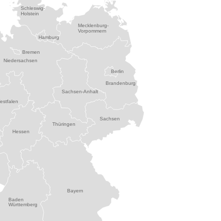
Schleswig-
Holstein
Mecklenburg-
Vorpommern
Hamburg
Bremen
Niedersachsen
Berlin
Brandenburg
Sachsen-Anhalt
estfalen
Sachsen
Thüringen
Hessen
Bayern
Baden
Württemberg