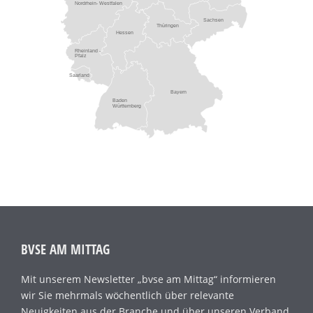
Nordrhein- Westfalen
Sachsen
Thüringen
Hessen
Rheinland -
Pfalz
Saarland
Bayern
Baden
Württemberg
BVSE AM MITTAG
Mit unserem Newsletter „bvse am Mittag“ informieren
wir Sie mehrmals wöchentlich über relevante
Neuigkeiten aus der Branche und über unseren Verband.