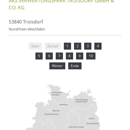
AKS VERWERTUNGSPARK TROISDORF GMBH &
CO. KG
53840 Troisdorf
Nordrhein-Westfalen
Start
Zurück
1
2
3
4
5
6
7
8
9
10
Weiter
Ende
Schleswig-
Holstein
Mecklenburg-
Vorpommern
Hamburg
Bremen
Niedersachsen
Berlin
Brandenburg
Sachsen-Anhalt