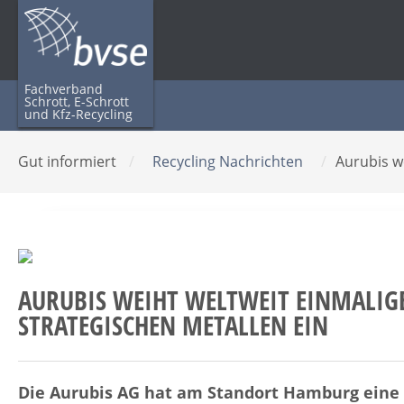
Fachverband
Schrott, E-Schrott
und Kfz-Recycling
Gut informiert
/
Recycling Nachrichten
/
Aurubis w
AURUBIS WEIHT WELTWEIT EINMALIG
STRATEGISCHEN METALLEN EIN
Die Aurubis AG hat am Standort Hamburg eine w