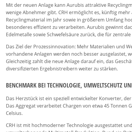
Mit der neuen Anlage kann Aurubis attraktive Recyclingma
wenige Abnehmer gibt. CRH ermöglicht es, künftig mehr 
Recyclingmaterial im Jahr sowie in größerem Umfang h
besonderes effizient zu verarbeiten. Aurubis gewinnt dad
Edelmetalle sowie Schwefelsäure zurück, die für zentral
Das Ziel der Prozessinnovation: Mehr Materialien und W
vorhandene Anlagen werden noch besser ausgelastet, womi
Gleichzeitig zahlt die neue Anlage darauf ein, das Gesch
diversifizierten Ergebnistreibern weiter zu stärken.
BENCHMARK BEI TECHNOLOGIE, UMWELTSCHUTZ U
Das Herzstück ist ein speziell entwickelter Konverter, d
Das Aggregat verarbeitet Chargen von etwa 45 Tonnen G
Celsius.
CRH ist mit hochmoderner Technologie ausgestattet und s