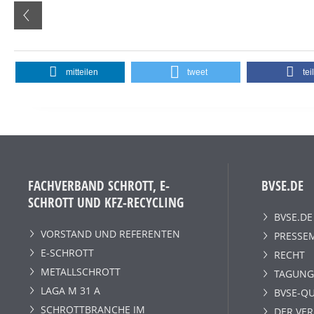
mitteilen
tweet
tei
FACHVERBAND SCHROTT, E-
BVSE.DE
SCHROTT UND KFZ-RECYCLING
BVSE.DE
VORSTAND UND REFERENTEN
PRESSE
E-SCHROTT
RECHT
METALLSCHROTT
TAGUNG
LAGA M 31 A
BVSE-QU
SCHROTTBRANCHE IM
DER VE