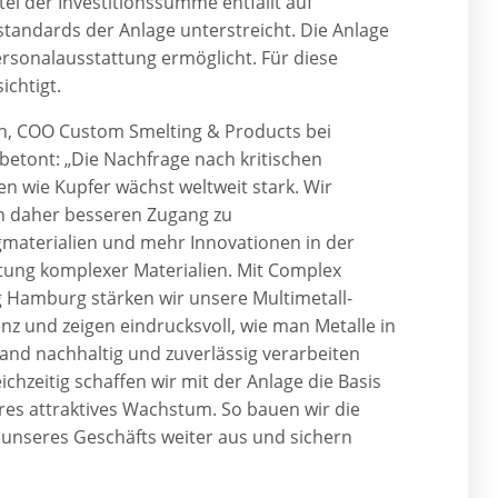
el der Investitionssumme entfällt auf
andards der Anlage unterstreicht. Die Anlage
ersonalausstattung ermöglicht. Für diese
ichtigt.
h, COO Custom Smelting & Products bei
 betont: „Die Nachfrage nach kritischen
en wie Kupfer wächst weltweit stark. Wir
 daher besseren Zugang zu
gmaterialien und mehr Innovationen in der
tung komplexer Materialien. Mit Complex
g Hamburg stärken wir unsere Multimetall-
z und zeigen eindrucksvoll, wie man Metalle in
and nachhaltig und zuverlässig verarbeiten
ichzeitig schaffen wir mit der Anlage die Basis
eres attraktives Wachstum. So bauen wir die
z unseres Geschäfts weiter aus und sichern