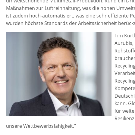
umweltschonende Multimetall‑Produktion. Rund ein Dritt
Maßnahmen zur Luftreinhaltung, was die hohen Umweltst
ist zudem hoch-automatisiert, was eine sehr effiziente P
wurden höchste Standards der Arbeitssicherheit berücks
Tim Kurt
Aurubis,
Rohstoff
brauchen
Recyclin
Verarbei
Recyclin
Kompeten
Deutschl
kann. Gle
für weit
Resilien
unsere Wettbewerbsfähigkeit.“