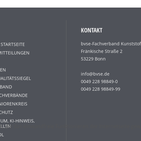
KONTAKT
bvse-Fachverband Kunststof
 STARTSEITE
Fränkische Straße 2
MITTEILUNGEN
53229 Bonn
EN
info@bvse.de
ALITÄTSSIEGEL
0049 228 98849-0
RBAND
0049 228 98849-99
ACHVERBÄNDE
NIORENKREIS
CHUTZ
UM, KI-HINWEIS,
s, die das einwandfreie Funktionieren der Internetseite g
ELLEN
OL