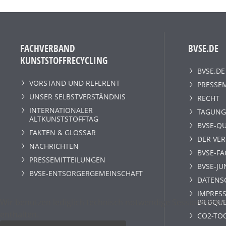
FACHVERBAND
BVSE.DE
KUNSTSTOFFRECYCLING
BVSE.DE
VORSTAND UND REFERENT
PRESSE
UNSER SELBSTVERSTÄNDNIS
RECHT
INTERNATIONALER
TAGUNG
ALTKUNSTSTOFFTAG
BVSE-QU
FAKTEN & GLOSSAR
DER VE
NACHRICHTEN
BVSE-F
PRESSEMITTEILUNGEN
BVSE-JU
BVSE-ENTSORGERGEMEINSCHAFT
DATENS
IMPRESS
Wir benutzen lediglich technisch notwendige Sessioncookie
BILDQU
enthalten.
CO2-TO