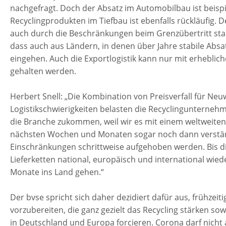
nachgefragt. Doch der Absatz im Automobilbau ist beis
Recyclingprodukten im Tiefbau ist ebenfalls rückläufig. 
auch durch die Beschränkungen beim Grenzübertritt star
dass auch aus Ländern, in denen über Jahre stabile Ab
eingehen. Auch die Exportlogistik kann nur mit erhebl
gehalten werden.
Herbert Snell: „Die Kombination von Preisverfall für N
Logistikschwierigkeiten belasten die Recyclingunterne
die Branche zukommen, weil wir es mit einem weltweiten 
nächsten Wochen und Monaten sogar noch dann verstär
Einschränkungen schrittweise aufgehoben werden. Bis di
Lieferketten national, europäisch und international wied
Monate ins Land gehen.“
Der bvse spricht sich daher dezidiert dafür aus, frühz
vorzubereiten, die ganz gezielt das Recycling stärken s
in Deutschland und Europa forcieren. Corona darf nich