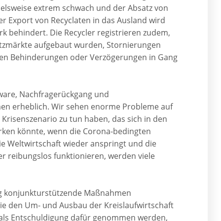
pielsweise extrem schwach und der Absatz von
Der Export von Recyclaten in das Ausland wird
k behindert. Die Recycler registrieren zudem,
satzmärkte aufgebaut wurden, Stornierungen
ichen Behinderungen oder Verzögerungen in Gang
euware, Nachfragerückgang und
hmen erheblich. Wir sehen enorme Probleme auf
Krisenszenario zu tun haben, das sich in den
ken könnte, wenn die Corona-bedingten
e Weltwirtschaft wieder anspringt und die
er reibungslos funktionieren, werden viele
eitig konjunkturstützende Maßnahmen
owie den Um- und Ausbau der Kreislaufwirtschaft
t als Entschuldigung dafür genommen werden,