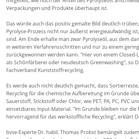
mitgeteilt, wie hoch der Anteil des Pyrolyseöls anschlie
Verpackungen und Produkte überhaupt ist.
Das würde auch das positiv gemalte Bild deutlich trüben
Pyrolyse-Prozess nicht nur äußerst energieaufwändig is
sind. Am Ende erhalte man zwar Pyrolyseöl, aus dem dann
in weiteren Verfahrensschritten und nur zu einem gerin
zurückgewonnen werden kann. "Hier von einem Closed-Lo
als Schönfärberei oder neudeutsch Greenwashing", so Dr.
Fachverband Kunststoffrecycling.
Es werde auch nicht deutlich gemacht, dass Sortierreste
Recycling für die chemische Aufbereitung im Grunde über
Sauerstoff, Stickstoff oder Chlor, wie PET, PA, PC, PVC un
einsetzbares Input-Material. "Im Grunde bleiben nur die 
hervorragend für das werkstoffliche Recycling", erklärt Dr
bvse-Experte Dr. habil. Thomas Probst bemängelt zudem