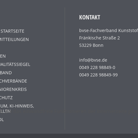
KONTAKT
bvse-Fachverband Kunststof
 STARTSEITE
Fränkische Straße 2
MITTEILUNGEN
53229 Bonn
EN
info@bvse.de
ALITÄTSSIEGEL
0049 228 98849-0
RBAND
0049 228 98849-99
ACHVERBÄNDE
NIORENKREIS
CHUTZ
UM, KI-HINWEIS,
s, die das einwandfreie Funktionieren der Internetseite g
ELLEN
OL