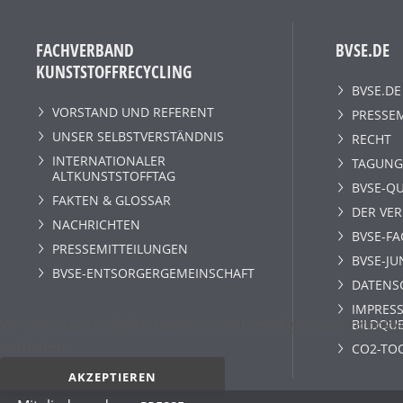
FACHVERBAND
BVSE.DE
KUNSTSTOFFRECYCLING
BVSE.DE
VORSTAND UND REFERENT
PRESSE
UNSER SELBSTVERSTÄNDNIS
RECHT
INTERNATIONALER
TAGUNG
ALTKUNSTSTOFFTAG
BVSE-QU
FAKTEN & GLOSSAR
DER VE
NACHRICHTEN
BVSE-F
PRESSEMITTEILUNGEN
BVSE-JU
BVSE-ENTSORGERGEMEINSCHAFT
DATENS
IMPRESS
Wir benutzen lediglich technisch notwendige Sessioncookie
BILDQU
enthalten.
CO2-TO
AKZEPTIEREN