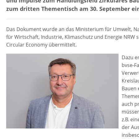
und Impulse zum Handlungsfeld Zirkuläres B
zum dritten Thementisch am 30. September ei
Das Dokument wurde an das Ministerium für Umwelt, Na
für Wirtschaft, Industrie, Klimaschutz und Energie NRW 
Circular Economy übermittelt.
Dazu er
bvse-Fa
Verwert
Kreisla
Bauen 
Thement
auch p
müssen
z.B. ei
der Au
insbeso