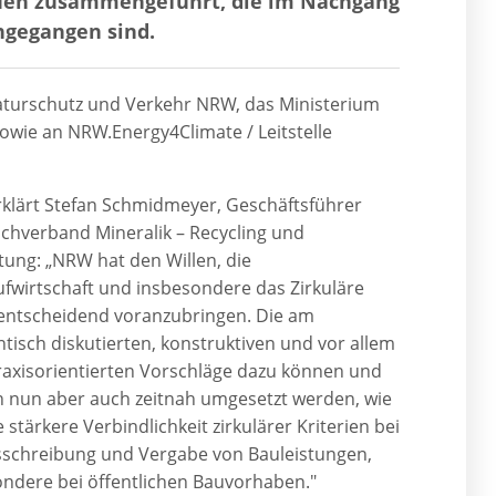
auen zusammengeführt, die im Nachgang
ngegangen sind.
turschutz und Verkehr NRW, das Ministerium
sowie an NRW.Energy4Climate / Leitstelle
klärt Stefan Schmidmeyer, Geschäftsführer
chverband Mineralik – Recycling und
ung: „NRW hat den Willen, die
ufwirtschaft und insbesondere das Zirkuläre
entscheidend voranzubringen. Die am
isch diskutierten, konstruktiven und vor allem
raxisorientierten Vorschläge dazu können und
 nun aber auch zeitnah umgesetzt werden, wie
ne stärkere Verbindlichkeit zirkulärer Kriterien bei
sschreibung und Vergabe von Bauleistungen,
ndere bei öffentlichen Bauvorhaben."