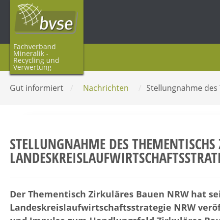
Fachverband
Mineralik -
Recycling und
Verwertung
Gut informiert
/
Nachrichten
/
Stellungnahme des 
STELLUNGNAHME DES THEMENTISCHS 
LANDESKREISLAUFWIRTSCHAFTSSTRAT
Der Thementisch Zirkuläres Bauen NRW hat se
Landeskreislaufwirtschaftsstrategie NRW veröf