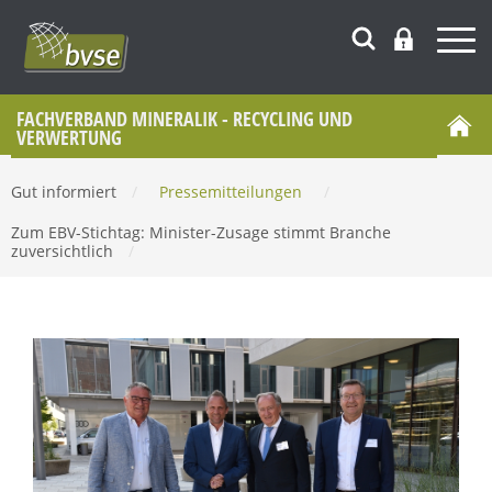
FACHVERBAND MINERALIK - RECYCLING UND
VERWERTUNG
Gut informiert
/
Pressemitteilungen
/
Zum EBV-Stichtag: Minister-Zusage stimmt Branche
zuversichtlich
/