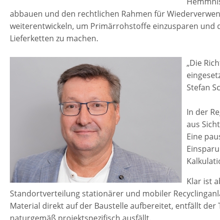
Hemmniss
abbauen und den rechtlichen Rahmen für Wiederverwen
weiterentwickeln, um Primärrohstoffe einzusparen und 
Lieferketten zu machen.
„Die Ric
eingeset
Stefan S
In der R
aus Sich
Eine pau
Einsparun
Kalkulat
Klar ist
Standortverteilung stationärer und mobiler Recyclingan
Material direkt auf der Baustelle aufbereitet, entfällt de
naturgemäß projektspezifisch ausfällt.