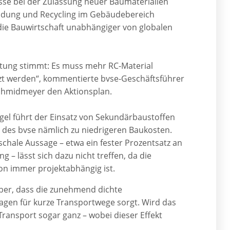
e bei der Zulassung neuer Baumaterialien
dung und Recycling im Gebäudebereich
die Bauwirtschaft unabhängiger von globalen
htung stimmt: Es muss mehr RC-Material
zt werden“, kommentierte bvse-Geschäftsführer
chmidmeyer den Aktionsplan.
egel führt der Einsatz von Sekundärbaustoffen
t des bvse nämlich zu niedrigeren Baukosten.
schale Aussage – etwa ein fester Prozentsatz an
g – lässt sich dazu nicht treffen, da die
ion immer projektabhängig ist.
 aber, dass die zunehmend dichte
lagen für kurze Transportwege sorgt. Wird das
r Transport sogar ganz – wobei dieser Effekt