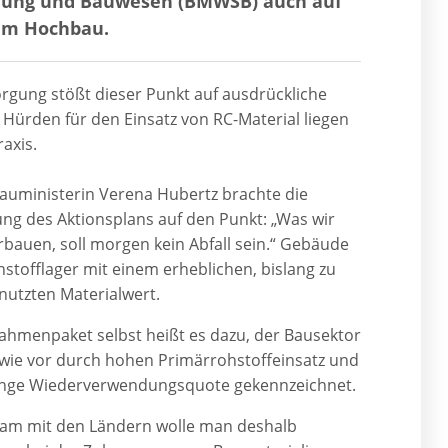
lung und Bauwesen (BMWSB) auch auf
 im Hochbau.
gung stößt dieser Punkt auf ausdrückliche
Hürden für den Einsatz von RC-Material liegen
axis.
uministerin Verena Hubertz brachte die
tung des Aktionsplans auf den Punkt: „Was wir
rbauen, soll morgen kein Abfall sein.“ Gebäude
hstofflager mit einem erheblichen, bislang zu
nutzten Materialwert.
hmenpaket selbst heißt es dazu, der Bausektor
 wie vor durch hohen Primärrohstoffeinsatz und
inge Wiederverwendungsquote gekennzeichnet.
m mit den Ländern wolle man deshalb