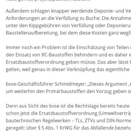
Außerdem schlagen knapper werdende Deponie- und Verf
Anforderungen an die Verfüllung zu Buche: Die Annahmep
unter den Kippgebühren von Verfüllung oder Deponierun
Baustellenaufbereitung, bei dem diese Kosten ganz wegfa
Immer noch ein Problem ist die Einschätzung von Teilen
den Einsatz von RC-Baustoffen behindern und es daher ei
Ersatzbaustoffverordnung geben müsse. Das aber lässt 
gelten, weil genau in dieser Verknüpfung das eigentliche
bvse-Geschäftsführer Schmidmeyer: „Dieses Argument ‚Ab
um weiterhin den Primärbaustoffen den Vorzug geben z
Denn aus Sicht des bvse ist die Rechtslage bereits heute
schon jetzt die Ersatzbaustoffverordnung (Umweltverträg
bautechnischen Regelwerken – TLs, ZTVs und DIN-Normen
geregelt: über § 5 Abs. 1 KrWG für das Abfallende bezie