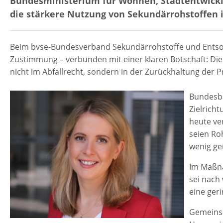
Bundesministerium für Wohnen, Stadtentwick
die stärkere Nutzung von Sekundärrohstoffen
Beim bvse-Bundesverband Sekundärrohstoffe und Entsor
Zustimmung – verbunden mit einer klaren Botschaft: Die 
nicht im Abfallrecht, sondern in der Zurückhaltung der Pr
Bundesba
Zielrich
heute ve
seien Ro
wenig ge
Im Maßna
sei nach
eine ger
Gemeinsa