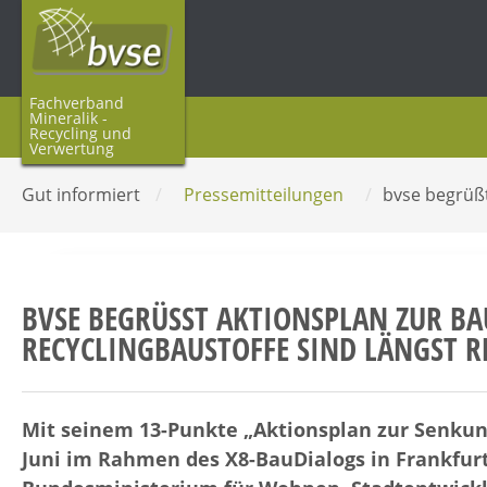
Fachverband
Mineralik -
Recycling und
Verwertung
Gut informiert
/
Pressemitteilungen
/
bvse begrüßt
BVSE BEGRÜSST AKTIONSPLAN ZUR BA
ECYCLINGBAUSTOFFE SIND LÄNGST RE
Mit seinem 13-Punkte „Aktionsplan zur Senkung
Juni im Rahmen des X8-BauDialogs in Frankfurt