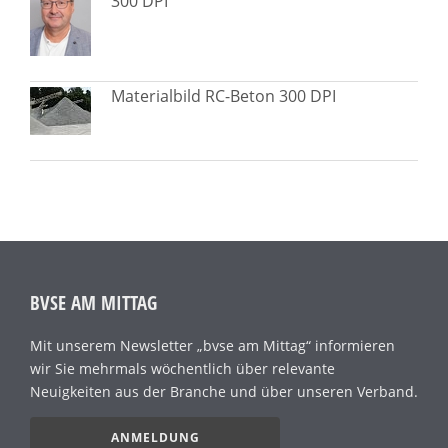
300 DPI
Materialbild RC-Beton 300 DPI
BVSE AM MITTAG
Mit unserem Newsletter „bvse am Mittag“ informieren
wir Sie mehrmals wöchentlich über relevante
Neuigkeiten aus der Branche und über unseren Verband.
ANMELDUNG