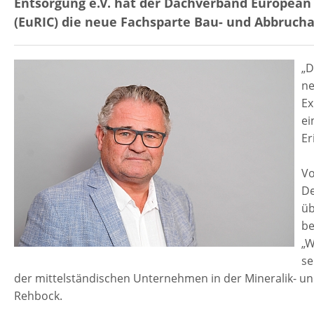
Entsorgung e.V. hat der Dachverband European 
(EuRIC) die neue Fachsparte Bau- und Abbrucha
„D
ne
Ex
ei
Er
Vo
De
üb
be
„W
se
der mittelständischen Unternehmen in der Mineralik- un
Rehbock.