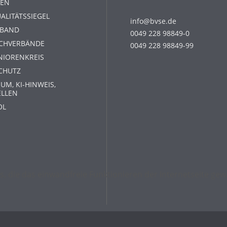
EN
ALITÄTSSIEGEL
info@bvse.de
RBAND
0049 228 98849-0
ACHVERBÄNDE
0049 228 98849-99
NIORENKREIS
CHUTZ
UM, KI-HINWEIS,
ELLEN
OL
s, die das einwandfreie Funktionieren der Internetseite g