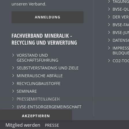
TAGUNG
unseren Verband.
BVSE-QU
DER VE
ANMELDUNG
BVSE-F
BVSE-JU
FACHVERBAND MINERALIK -
DATENS
RECYCLING UND VERWERTUNG
IMPRESS
BILDQU
VORSTAND UND
GESCHÄFTSFÜHRUNG
CO2-TO
SELBSTVERSTÄNDNIS UND ZIELE
MINERALISCHE ABFÄLLE
RECYCLINGBAUSTOFFE
SEMINARE
Wir benutzen lediglich technisch notwendige Sessioncookie
PRESSEMITTEILUNGEN
enthalten.
BVSE-ENTSORGERGEMEINSCHAFT
AKZEPTIEREN
Mitglied werden
PRESSE