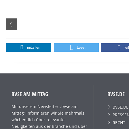
mitteilen
tweet
tei
BVSE AM MITTAG
BVSE.DE
Mit unserem Newsletter „bvse am
BVSE.DE
Mittag“ informieren wir Sie mehrmals
PRESSE
wöchentlich über relevante
RECHT
Neuigkeiten aus der Branche und über