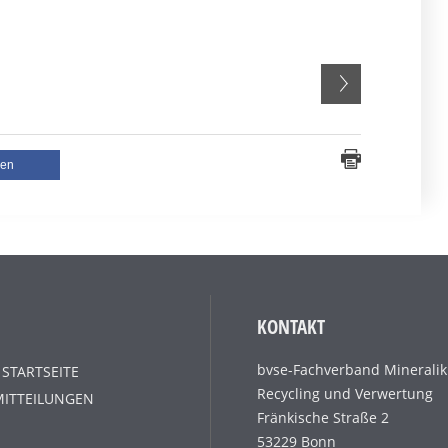
len
KONTAKT
bvse-Fachverband Mineralik
 STARTSEITE
Recycling und Verwertung
MITTEILUNGEN
Fränkische Straße 2
53229 Bonn