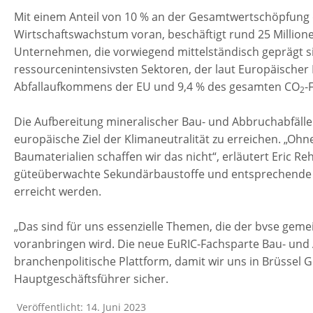
Mit einem Anteil von 10 % an der Gesamtwertschöpfung d
Wirtschaftswachstum voran, beschäftigt rund 25 Million
Unternehmen, die vorwiegend mittelständisch geprägt sin
ressourcenintensivsten Sektoren, der laut Europäischer
Abfallaufkommens der EU und 9,4 % des gesamten CO
-
2
Die Aufbereitung mineralischer Bau- und Abbruchabfälle 
europäische Ziel der Klimaneutralität zu erreichen. „Oh
Baumaterialien schaffen wir das nicht“, erläutert Eric R
güteüberwachte Sekundärbaustoffe und entsprechende Kr
erreicht werden.
„Das sind für uns essenzielle Themen, die der bvse geme
voranbringen wird. Die neue EuRIC-Fachsparte Bau- und 
branchenpolitische Plattform, damit wir uns in Brüssel G
Hauptgeschäftsführer sicher.
Veröffentlicht: 14. Juni 2023