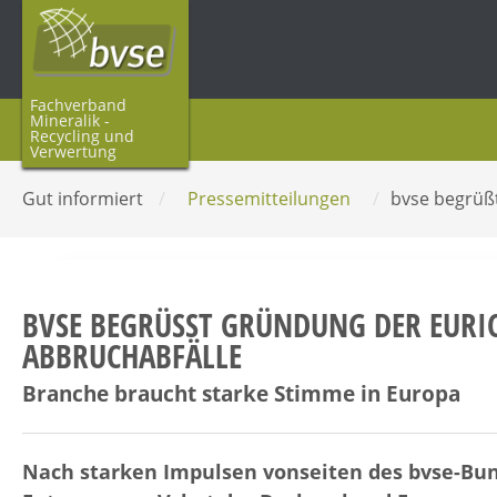
Fachverband
Mineralik -
Recycling und
Verwertung
Gut informiert
/
Pressemitteilungen
/
bvse begrüß
BVSE BEGRÜSST GRÜNDUNG DER EURIC-
BBRUCHABFÄLLE
Branche braucht starke Stimme in Europa
Nach starken Impulsen vonseiten des bvse-Bu