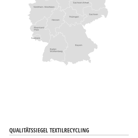
Sachsen-Anhalt
Nordrhein- Westfalen
Sachsen
Thüringen
Hessen
Rheinland -
Pfalz
Saarland
Bayern
Baden
Württemberg
QUALITÄTSSIEGEL TEXTILRECYCLING