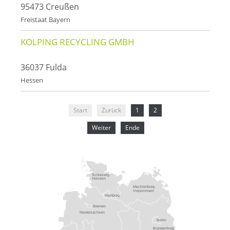
95473 Creußen
Freistaat Bayern
KOLPING RECYCLING GMBH
36037 Fulda
Hessen
Start
Zurück
1
2
Weiter
Ende
Schleswig-
Holstein
Mecklenburg-
Vorpommern
Hamburg
Bremen
Niedersachsen
Berlin
Brandenburg